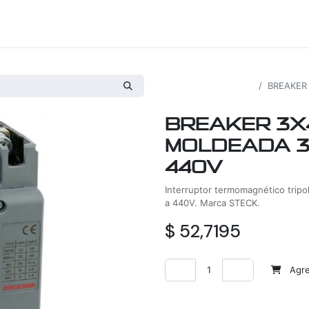
os
Proyectos
Nosotros
Tienda
Todos los productos
BREAKER
BREAKER 3X
MOLDEADA 3
440V
Interruptor termomagnético tripo
a 440V. Marca STECK.
$
52,7195
Agreg
Agregar a la lista de deseos