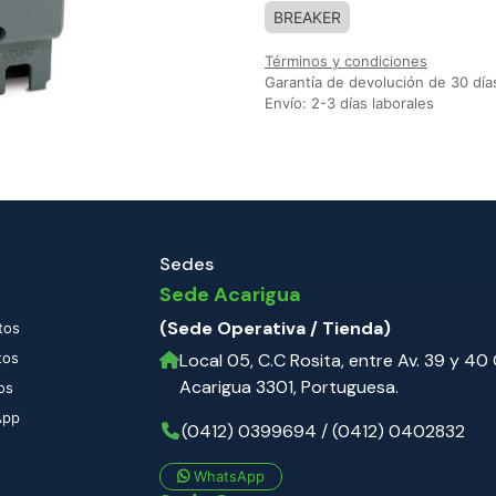
BREAKER
Términos y condiciones
Garantía de devolución de 30 día
Envío: 2-3 días laborales
Sedes
Sede Acarigua
(Sede Operativa / Tienda)
tos
tos
Local 05, C.C Rosita, entre Av. 39 y 40 C
Acarigua 3301, Portuguesa.
os
App
(0412) 0399694 / (0412) 0402832
WhatsApp