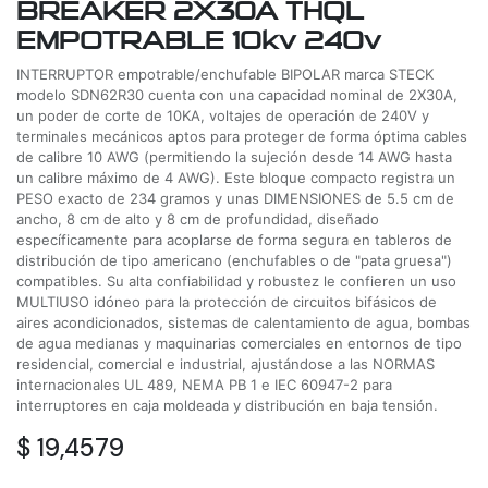
BREAKER 2X30A THQL
EMPOTRABLE 10kv 240v
INTERRUPTOR empotrable/enchufable BIPOLAR marca STECK
modelo SDN62R30 cuenta con una capacidad nominal de 2X30A,
un poder de corte de 10KA, voltajes de operación de 240V y
terminales mecánicos aptos para proteger de forma óptima cables
de calibre 10 AWG (permitiendo la sujeción desde 14 AWG hasta
un calibre máximo de 4 AWG). Este bloque compacto registra un
PESO exacto de 234 gramos y unas DIMENSIONES de 5.5 cm de
ancho, 8 cm de alto y 8 cm de profundidad, diseñado
específicamente para acoplarse de forma segura en tableros de
distribución de tipo americano (enchufables o de "pata gruesa")
compatibles. Su alta confiabilidad y robustez le confieren un uso
MULTIUSO idóneo para la protección de circuitos bifásicos de
aires acondicionados, sistemas de calentamiento de agua, bombas
de agua medianas y maquinarias comerciales en entornos de tipo
residencial, comercial e industrial, ajustándose a las NORMAS
internacionales UL 489, NEMA PB 1 e IEC 60947-2 para
interruptores en caja moldeada y distribución en baja tensión.
$
19,4579