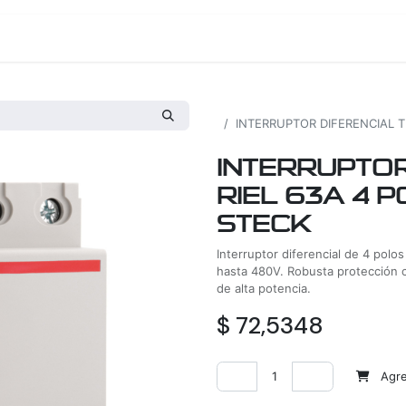
os
Proyectos
Nosotros
Tienda
Todos los productos
INTERRUPTOR DIFERENCIAL T
INTERRUPTOR
RIEL 63A 4 
STECK
Interruptor diferencial de 4 pol
hasta 480V. Robusta protección c
de alta potencia.
$
72,5348
Agreg