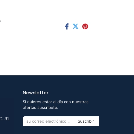
s
Newsletter
Si quieres estar al día con nuestras
ofertas suscríbete.
. 31,
Suscribir