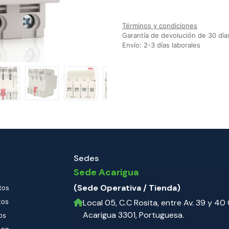
Agregar a la lista de deseos
Términos y condiciones
Garantía de devolución de 30 día
Envío: 2-3 días laborales
Sedes
Sede Acarigua
(Sede Operativa / Tienda)
tos
tos
Local 05, C.C Rosita, entre Av. 39 y 40 C
Acarigua 3301, Portuguesa.
os