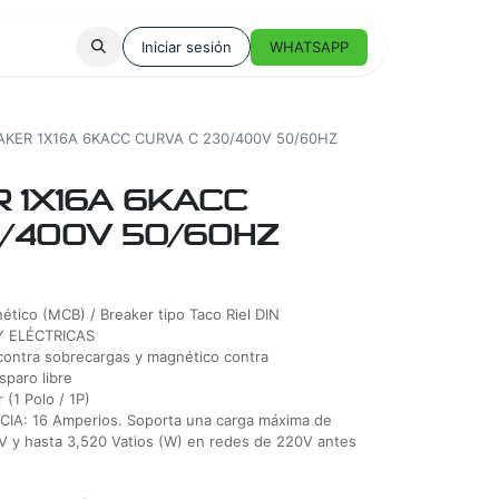
Iniciar sesión
WHATSAPP
AKER 1X16A 6KACC CURVA C 230/400V 50/60HZ
R 1X16A 6KACC
0/400V 50/60HZ
ético (MCB) / Breaker tipo Taco Riel DIN
Y ELÉCTRICAS
ontra sobrecargas y magnético contra
paro libre
1 Polo / 1P)
A: 16 Amperios. Soporta una carga máxima de
V y hasta 3,520 Vatios (W) en redes de 220V antes