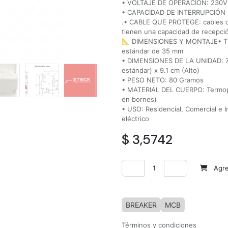
• VOLTAJE DE OPERACIÓN: 230V 
• CAPACIDAD DE INTERRUPCIÓN (P
.• CABLE QUE PROTEGE: cables de
tienen una capacidad de recepci
📐 DIMENSIONES Y MONTAJE• TIPO
estándar de 35 mm
• DIMENSIONES DE LA UNIDAD: 7.
estándar) x 9.1 cm (Alto)
• PESO NETO: 80 Gramos
• MATERIAL DEL CUERPO: Termoplá
en bornes)
• USO: Residencial, Comercial e In
eléctrico
$
3,5742
Agreg
Agregar a la lista de deseos
BREAKER
MCB
Términos y condiciones