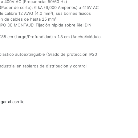
a 400V AC (Frecuencia: 50/60 Hz)
oder de corte): 6 kA (6,000 Amperios) a 415V AC
 calibre 12 AWG (4.0 mm²), sus bornes físicos
ón de cables de hasta 25 mm²
 DE MONTAJE: Fijación rápida sobre Riel DIN
85 cm (Largo/Profundidad) x 1.8 cm (Ancho/Módulo
stico autoextinguible (Grado de protección IP20
dustrial en tableros de distribución y control
ar al carrito