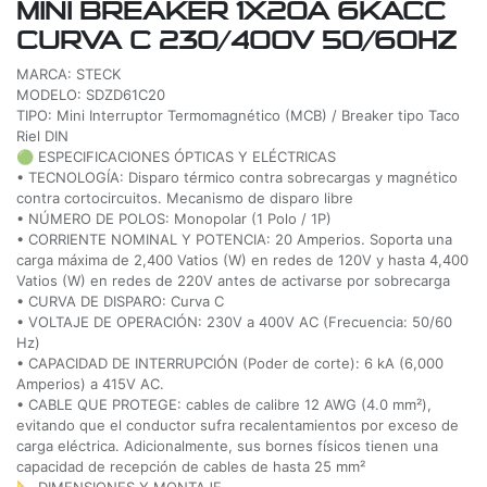
MINI BREAKER 1X20A 6KACC
CURVA C 230/400V 50/60HZ
MARCA: STECK
MODELO: SDZD61C20
TIPO: Mini Interruptor Termomagnético (MCB) / Breaker tipo Taco
Riel DIN
🟢 ESPECIFICACIONES ÓPTICAS Y ELÉCTRICAS
• TECNOLOGÍA: Disparo térmico contra sobrecargas y magnético
contra cortocircuitos. Mecanismo de disparo libre
• NÚMERO DE POLOS: Monopolar (1 Polo / 1P)
• CORRIENTE NOMINAL Y POTENCIA: 20 Amperios. Soporta una
carga máxima de 2,400 Vatios (W) en redes de 120V y hasta 4,400
Vatios (W) en redes de 220V antes de activarse por sobrecarga
• CURVA DE DISPARO: Curva C
• VOLTAJE DE OPERACIÓN: 230V a 400V AC (Frecuencia: 50/60
Hz)
• CAPACIDAD DE INTERRUPCIÓN (Poder de corte): 6 kA (6,000
Amperios) a 415V AC.
• CABLE QUE PROTEGE: cables de calibre 12 AWG (4.0 mm²),
evitando que el conductor sufra recalentamientos por exceso de
carga eléctrica. Adicionalmente, sus bornes físicos tienen una
capacidad de recepción de cables de hasta 25 mm²