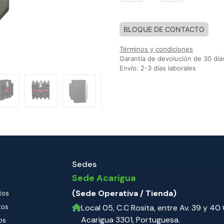
Agregar a la lista de deseos
BLOQUE DE CONTACTO
Términos y condiciones
Garantía de devolución de 30 día
Envío: 2-3 días laborales
Sedes
Sede Acarigua
(Sede Operativa / Tienda)
tos
tos
Local 05, C.C Rosita, entre Av. 39 y 40 C
Acarigua 3301, Portuguesa.
os