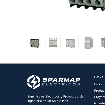
Links
Inicio
Produc
Suministros Eléctricos y Proyectos de
Proyec
Ingeniería en un Solo Aliado.
Nosotr