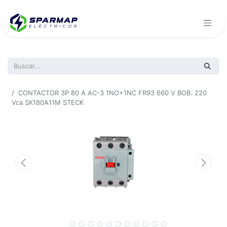
Todos los productos
CONTACTOR 3P 80 A AC-3 1NO+1NC FR93 660 V BOB. 220
Vca SK180A11M STECK