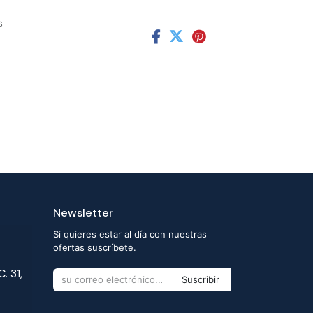
s
Newsletter
Si quieres estar al día con nuestras
ofertas suscríbete.
. 31,
Suscribir