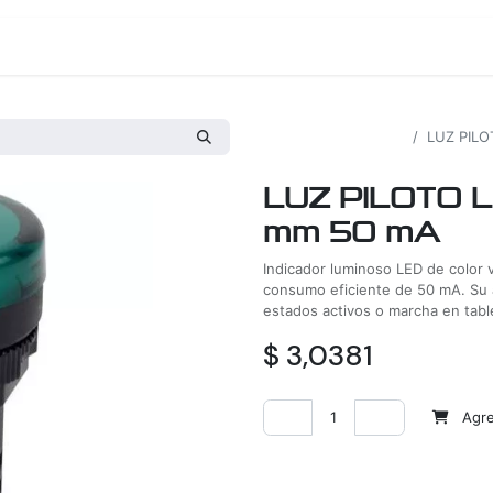
os
Proyectos
Nosotros
Tienda
Todos los productos
LUZ PILO
LUZ PILOTO 
mm 50 mA
Indicador luminoso LED de color
consumo eficiente de 50 mA. Su alt
estados activos o marcha en tabl
$
3,0381
Agreg
Agregar a la lista de deseos