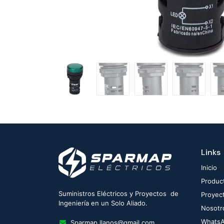
Links
Inicio
Produc
Suministros Eléctricos y Proyectos de
Proyec
Ingeniería en un Solo Aliado.
Nosotr
Whats
Sparmap.llanos@gmail.com