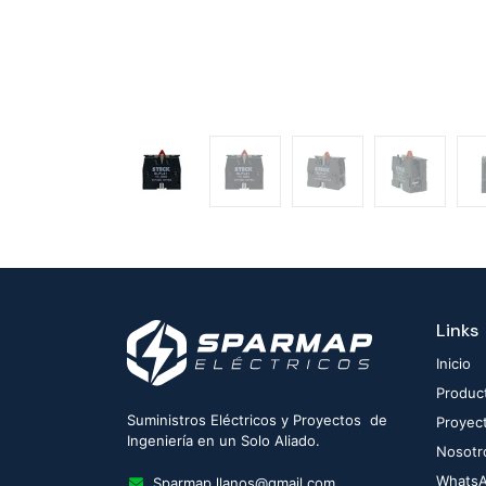
Links
Inicio
Produc
Suministros Eléctricos y Proyectos de
Proyec
Ingeniería en un Solo Aliado.
Nosotr
Whats
Sparmap.llanos@gmail.com