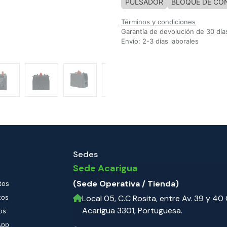
PULSADOR
BLOQUE DE CO
Términos y condiciones
Garantía de devolución de 30 día
Envío: 2-3 días laborales
Sedes
Sede Acarigua
(Sede Operativa / Tienda)
tos
tos
Local 05, C.C Rosita, entre Av. 39 y 40 C
Acarigua 3301, Portuguesa.
os
App