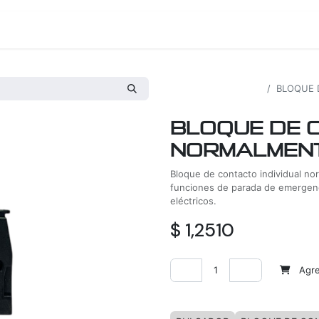
os
Proyectos
Nosotros
Tienda
Todos los productos
BLOQUE 
BLOQUE DE 
NORMALMENT
Bloque de contacto individual no
funciones de parada de emergenc
eléctricos.
$
1,2510
Agreg
Agregar a la lista de deseos