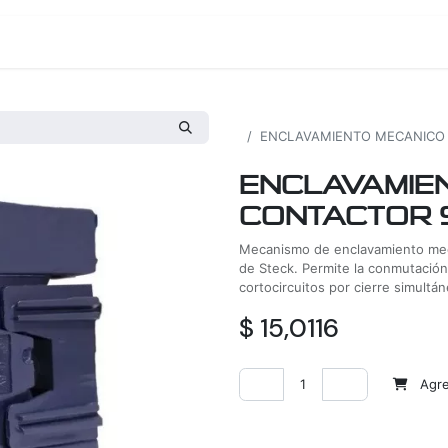
os
Proyectos
Nosotros
Tienda
Todos los productos
ENCLAVAMIENTO MECANICO 
ENCLAVAMIE
CONTACTOR 9
Mecanismo de enclavamiento mecá
de Steck. Permite la conmutación
cortocircuitos por cierre simultán
$
15,0116
Agreg
Agregar a la lista de deseos