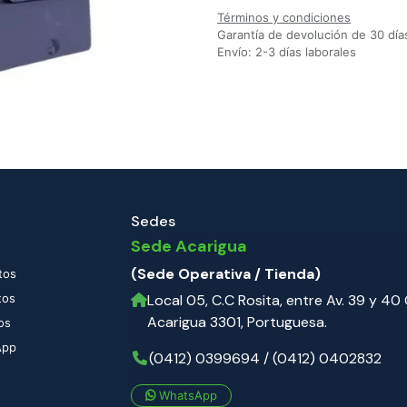
Términos y condiciones
Garantía de devolución de 30 día
Envío: 2-3 días laborales
Sedes
Sede Acarigua
(Sede Operativa / Tienda)
tos
tos
Local 05, C.C Rosita, entre Av. 39 y 40 C
Acarigua 3301, Portuguesa.
os
App
(0412) 0399694 / (0412) 0402832
WhatsApp