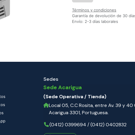
Términos y condiciones
Garantía de devolución de 30 día
Envío: 2-3 días laborales
Sedes
Sede Acarigua
(Sede Operativa / Tienda)
tos
tos
Local 05, C.C Rosita, entre Av. 39 y 40 C
Acarigua 3301, Portuguesa.
os
App
(0412) 0399694 / (0412) 0402832