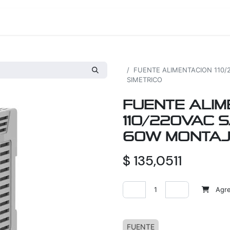
os
Proyectos
Nosotros
Tienda
Todos los productos
FUENTE ALIMENTACION 110/2
SIMETRICO
FUENTE ALIM
110/220VAC S
60W MONTAJE
$
135,0511
Agreg
Agregar a la lista de deseos
FUENTE