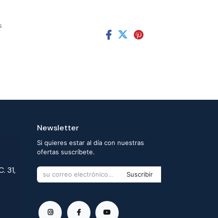
s
Newsletter
Si quieres estar al día con nuestras
ofertas suscríbete.
. 31,
Suscribir