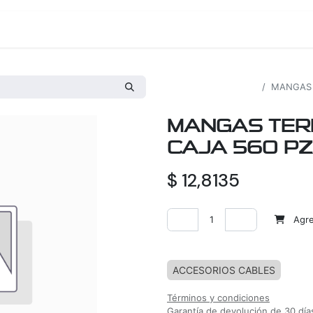
os
Proyectos
Nosotros
Tienda
Todos los productos
MANGAS 
MANGAS TER
CAJA 560 PZA
$
12,8135
Agreg
Agregar a la lista de deseos
ACCESORIOS CABLES
Términos y condiciones
Garantía de devolución de 30 día