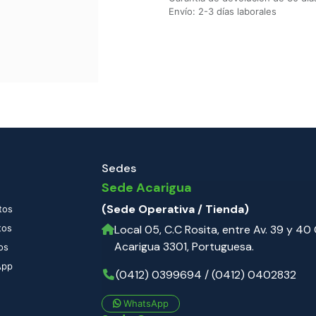
Envío: 2-3 días laborales
Sedes
Sede Acarigua
(Sede Operativa / Tienda)
tos
tos
Local 05, C.C Rosita, entre Av. 39 y 40 C
Acarigua 3301, Portuguesa.
os
App
(0412) 0399694 / (0412) 0402832
WhatsApp