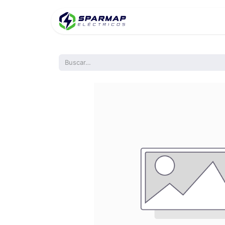
Inicio
Product