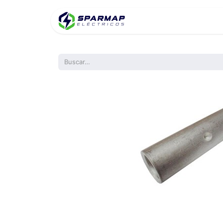
Inicio
Product