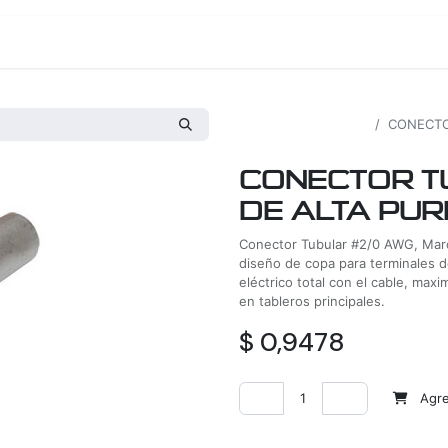
os
Proyectos
Nosotros
Tienda
Todos los productos
CONECTO
CONECTOR T
DE ALTA PUR
Conector Tubular #2/0 AWG, Marc
diseño de copa para terminales 
eléctrico total con el cable, maxi
en tableros principales.
$
0,9478
Agreg
Agregar a la lista de deseos