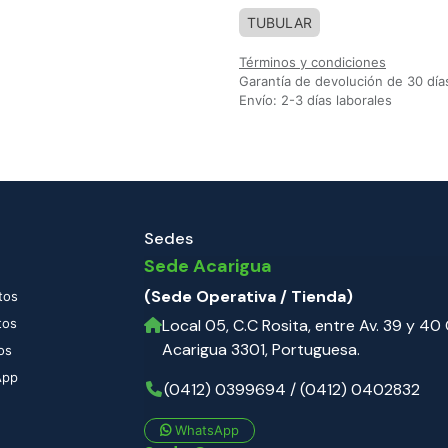
TUBULAR
Términos y condiciones
Garantía de devolución de 30 día
Envío: 2-3 días laborales
Sedes
Sede Acarigua
(Sede Operativa / Tienda)
tos
tos
Local 05, C.C Rosita, entre Av. 39 y 40 C
Acarigua 3301, Portuguesa.
os
App
(0412) 0399694 / (0412) 0402832
WhatsApp