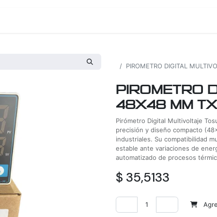
os
Proyectos
Nosotros
Tienda
Todos los productos
PIROMETRO DIGITAL MULTIV
PIROMETRO D
48X48 MM T
Pirómetro Digital Multivoltaje To
precisión y diseño compacto (48x
industriales. Su compatibilidad mu
estable ante variaciones de energ
automatizado de procesos térmic
$
35,5133
Agreg