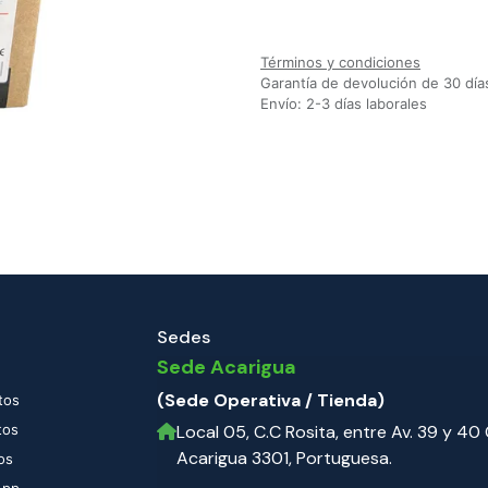
Agregar a la lista de deseos
Términos y condiciones
Garantía de devolución de 30 día
Envío: 2-3 días laborales
Sedes
Sede Acarigua
(Sede Operativa / Tienda)
tos
tos
Local 05, C.C Rosita, entre Av. 39 y 40 C
Acarigua 3301, Portuguesa.
os