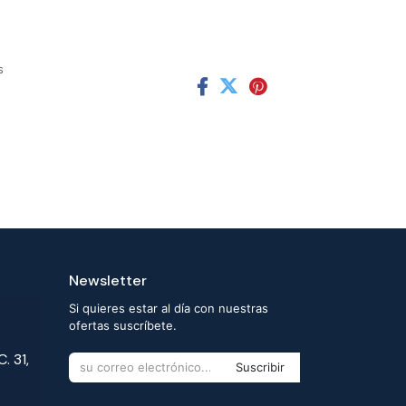
s
Newsletter
Si quieres estar al día con nuestras
ofertas suscríbete.
. 31,
Suscribir